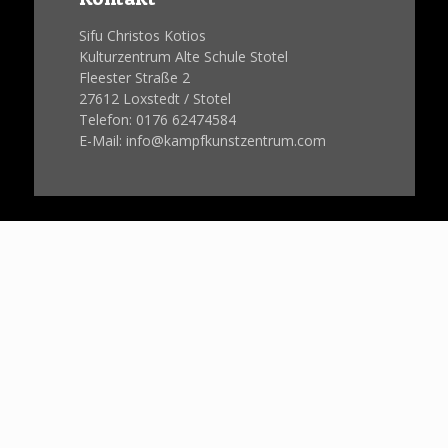
Sifu Christos Kotios
Kulturzentrum Alte Schule Stotel
Fleester Straße 2
27612 Loxstedt / Stotel
Telefon: 0176 62474584
E-Mail: info@kampfkunstzentrum.com